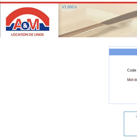
V1.00Co
Code c
Mot d